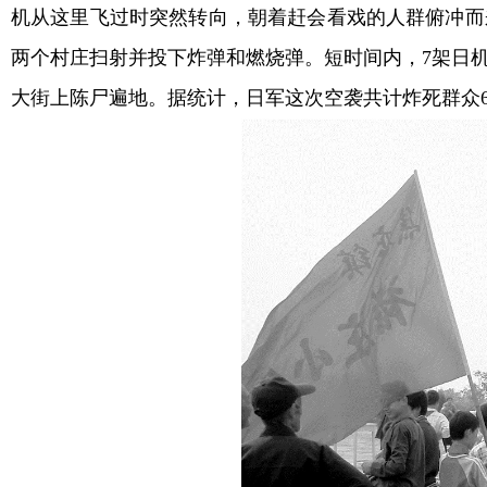
机从这里飞过时突然转向，朝着赶会看戏的人群俯冲而
两个村庄扫射并投下炸弹和燃烧弹。短时间内，7架日
大街上陈尸遍地。据统计，日军这次空袭共计炸死群众63