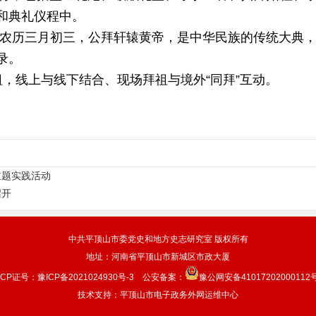
和典礼仪程中。
年农历三月初三，公拜轩辕黄帝，是中华民族的传统大典，
录。
，线上与线下结合、现场拜祖与境外“同拜”互动。
主题实践活动
召开
中共平顶山市委党史和地方史志研究室 版权所有
地址：河南省平顶山市新城区市政大厦
ICP证号：豫ICP备2021024930号-3
公安备案：
豫公网安备41017202000112
技术支持：平顶山市电子政务外网运维中心