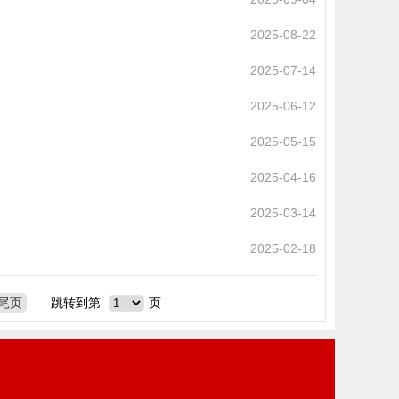
2025-08-22
2025-07-14
2025-06-12
2025-05-15
2025-04-16
2025-03-14
2025-02-18
尾页
跳转到第
页