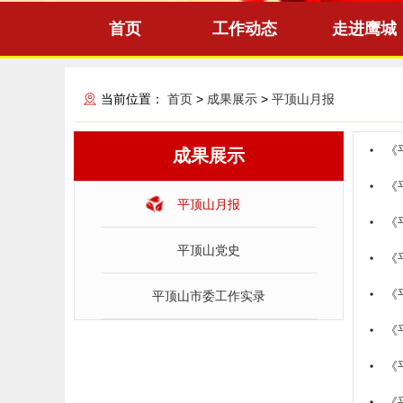
首页
工作动态
走进鹰城
当前位置：
首页
>
成果展示
>
平顶山月报
《
成果展示
《
平顶山月报
《
平顶山党史
《
《
平顶山市委工作实录
《
《
《