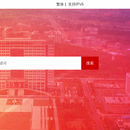
繁体
|
支持IPv6