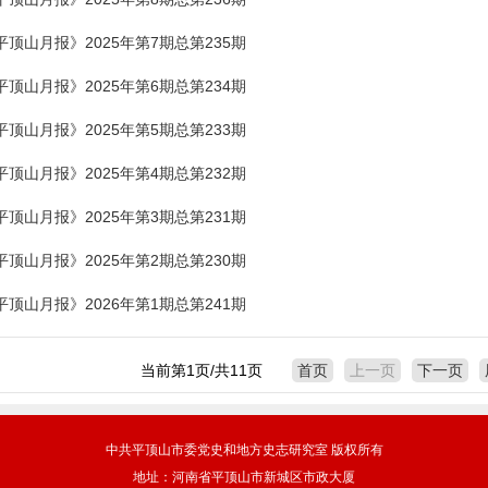
平顶山月报》2025年第7期总第235期
平顶山月报》2025年第6期总第234期
平顶山月报》2025年第5期总第233期
平顶山月报》2025年第4期总第232期
平顶山月报》2025年第3期总第231期
平顶山月报》2025年第2期总第230期
平顶山月报》2026年第1期总第241期
当前第1页/共11页
首页
上一页
下一页
中共平顶山市委党史和地方史志研究室 版权所有
地址：河南省平顶山市新城区市政大厦